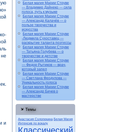
вую
Белая магия Марии Струве
— Владимир Дайнеко — сила
яю»
голоса, путь к музыке
Белая магия Марии Струве
кой
— Александр Калачёв — о
пользе творчества и
искусства
Белая магия Марии Струве
ко-
-Людмила Сухоставец —
вой
раскрытие таланта поэтессы
Белая магия Марии Струве
аль
— Татьяна Голубева — о
 не
творчестве и детстве
Белая магия Марии Струве
— Федор Рытиков — врач,
который запел
Белая магия Марии Струве
— Светлана Феодулова —
Уникальность голоса
ек.
Белая магия Марии Струве
— Александр Бичев о
мастерстве
Темы
Анастасия Солопекина
Белая Магия
и и
Интенсив по вокалу
Классический