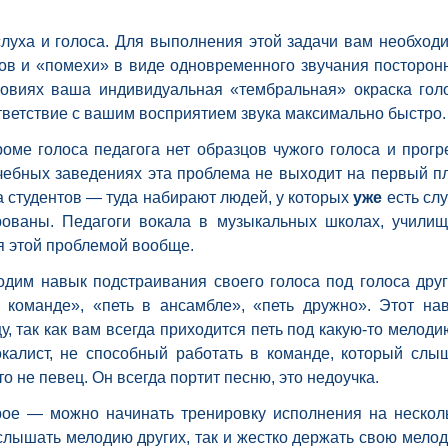
слуха и голоса. Для выполнения этой задачи вам необход
ов и «помехи» в виде одновременного звучания посторон
ловиях ваша индивидуальная «тембральная» окраска гол
тветствие с вашим восприятием звука максимально быстро.
оме голоса педагога нет образцов чужого голоса и прогр
чебных заведениях эта проблема не выходит на первый п
 студентов — туда набирают людей, у которых
уже
есть слу
рованы. Педагоги вокала в музыкальных школах, училищ
я этой проблемой вообще.
ходим навык подстраивания своего голоса под голоса друг
 команде», «петь в ансамбле», «петь дружно». Этот на
, так как вам всегда приходится петь под какую-то мелоди
окалист, не способный работать в команде, который слы
то не певец. Он всегда портит песню, это недоучка.
орое — можно начинать тренировку исполнения на нескол
 слышать мелодию других, так и жестко держать свою мело