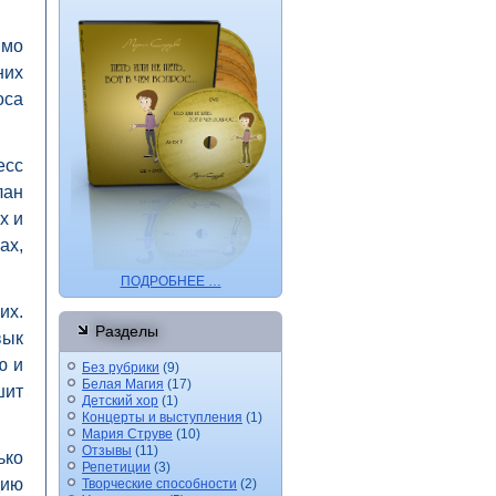
имо
них
оса
есс
лан
х и
ах,
ПОДРОБНЕЕ …
их.
Разделы
вык
ю и
Без рубрики
(9)
Белая Магия
(17)
шит
Детский хор
(1)
Концерты и выступления
(1)
Мария Струве
(10)
Отзывы
(11)
ько
Репетиции
(3)
дию
Творческие способности
(2)