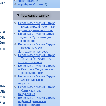
Уроки вокала
(5)
как
Хор Марии Струве
(2)
Последние записи
Белая магия Марии Струве
— Владимир Дайнеко — как
улучшить дыхание и голос
эти
Белая магия Марии Струве
ов,
-Людмила Сухоставец —
Вдохновение
бля
Белая магия Марии Струве
— Федор Рытиков —
и в
Мотивация и прогресс
Белая магия Марии Струве
— Татьяна Голубева — о
встрече с кумиром
Белая магия Марии Струве
— Светлана Феодулова —
Профессионализм
Белая магия Марии Струве
— Александр Бичёв —
Упорство
ях,
Белая магия Марии Струве
— Сати Казанова —
ала
Конкуренция
с в
Белая магия Марии Струве
— Денис Кучер — как
Я и
раскрыть талант