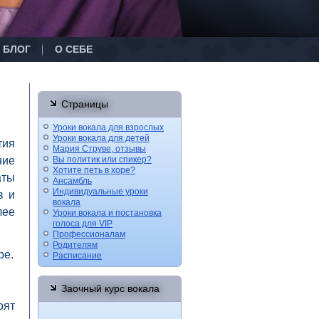
БЛОГ
О СЕБЕ
Страницы
Уроки вокала для взрослых
Уроки вокала для детей
тия
Мария Струве, отзывы
ние
Вы политик или спикер?
Хотите петь в хоре?
аты
Ансамбль
Индивидуальные уроки
в и
вокала
лее
Уроки вокала и постановка
голоса для VIP
Профессионалам
Родителям
ре.
Расписание
Заочный курс вокала
оят