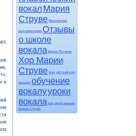
вокал
Мария
Струве
Московская
Отзывы
консерватория
о школе
рт,
вокала
Федор Рытиков
Хор Марии
ков
ие,
Струве
блог
детский хор
т».
обучение
и и
концерт
вокалу
уроки
вокала
оей
хор
центр вокала
ном
Марии Струве
ста
вня
ала