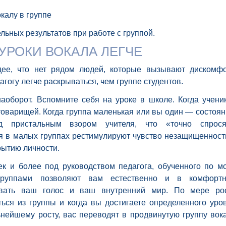
окалу в группе
льных результатов при работе с группой.
РОКИ ВОКАЛА ЛЕГЧЕ
ее, что нет рядом людей, которые вызывают дискомфо
агогу легче раскрываться, чем группе студентов.
наоборот. Вспомните себя на уроке в школе. Когда учени
 товарищей. Когда группа маленькая или вы один — состоян
д пристальным взором учителя, что «точно спрося
я в малых группах рестимулируют чувство незащищенност
рытию личности.
ек и более под руководством педагога, обученного по м
группами позволяют вам естественно и в комфорт
ывать ваш голос и ваш внутренний мир. По мере ро
ься из группы и когда вы достигаете определенного уро
ьнейшему росту, вас переводят в продвинутую группу вок