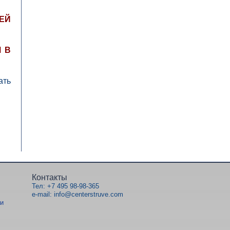
ЕЙ
 В
ать
Контакты
Тел: +7 495 98-98-365
e-mail: info@centerstruve.com
ми