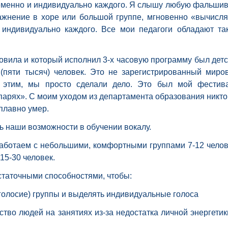
еменно и индивидуально каждого. Я слышу любую фальши
ажнение в хоре или большой группе, мгновенно «вычисл
 индивидуально каждого. Все мои педагоги обладают та
овила и который исполнил 3-х часовую программу был детс
(пяти тысяч) человек. Это не зарегистрированный миро
 этим, мы просто сделали дело. Это был мой фестив
парях». С моим уходом из департамента образования никто
плавно умер.
ь наши возможности в обучении вокалу.
аботаем с небольшими, комфортными группами 7-12 челов
15-30 человек.
статочными способностями, чтобы:
олосие) группы и выделять индивидуальные голоса
ство людей на занятиях из-за недостатка личной энергетик