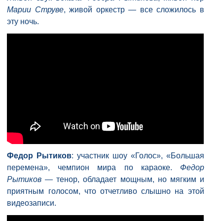
Марии Струве
, живой оркестр — все сложилось в
эту ночь.
Федор Рытиков
: участник шоу «Голос», «Большая
перемена», чемпион мира по караоке.
Федор
Рытиков
— тенор, обладает мощным, но мягким и
приятным голосом, что отчетливо слышно на этой
видеозаписи.