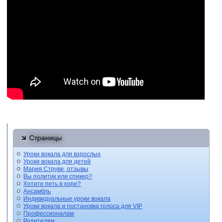
Страницы
Уроки вокала для взрослых
Уроки вокала для детей
Мария Струве, отзывы
Вы политик или спикер?
Хотите петь в хоре?
Ансамбль
Индивидуальные уроки вокала
Уроки вокала и постановка голоса для VIP
Профессионалам
Родителям