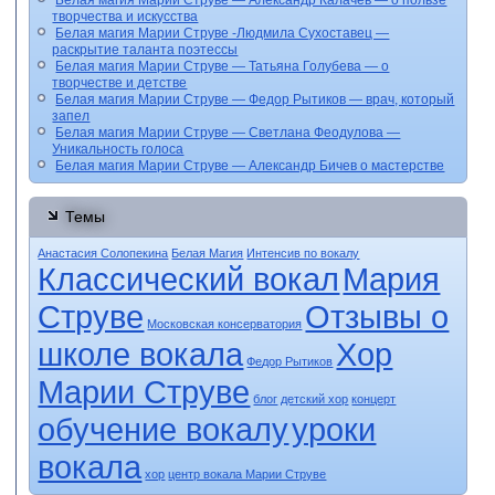
творчества и искусства
Белая магия Марии Струве -Людмила Сухоставец —
раскрытие таланта поэтессы
Белая магия Марии Струве — Татьяна Голубева — о
творчестве и детстве
Белая магия Марии Струве — Федор Рытиков — врач, который
запел
Белая магия Марии Струве — Светлана Феодулова —
Уникальность голоса
Белая магия Марии Струве — Александр Бичев о мастерстве
Темы
Анастасия Солопекина
Белая Магия
Интенсив по вокалу
Классический вокал
Мария
Струве
Отзывы о
Московская консерватория
школе вокала
Хор
Федор Рытиков
Марии Струве
блог
детский хор
концерт
обучение вокалу
уроки
вокала
хор
центр вокала Марии Струве