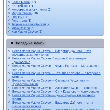
Белая Магия
(17)
Детский хор
(1)
Концерты и выступления
(1)
Мария Струве
(10)
Отзывы
(11)
Репетиции
(3)
Творческие способности
(2)
Уроки вокала
(5)
Хор Марии Струве
(2)
Последние записи
Белая магия Марии Струве — Владимир Дайнеко — как
улучшить дыхание и голос
Белая магия Марии Струве -Людмила Сухоставец —
Вдохновение
Белая магия Марии Струве — Федор Рытиков — Мотивация и
прогресс
Белая магия Марии Струве — Татьяна Голубева — о встрече с
кумиром
Белая магия Марии Струве — Светлана Феодулова —
Профессионализм
Белая магия Марии Струве — Александр Бичёв — Упорство
Белая магия Марии Струве — Сати Казанова — Конкуренция
Белая магия Марии Струве — Денис Кучер — как раскрыть
талант
Белая магия Марии Струве — Владимир Дайнеко — сила
голоса, путь к музыке
Белая магия Марии Струве — Александр Калачёв — о пользе