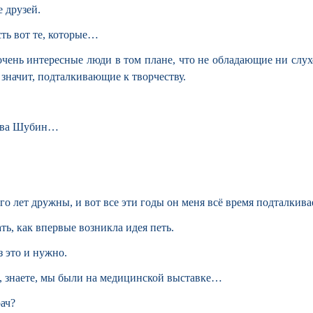
е друзей.
сть вот те, которые…
 очень интересные люди в том плане, что не обладающие ни слух
 значит, подталкивающие к творчеству.
Слава Шубин…
о лет дружны, и вот все эти годы он меня всё время подталкива
ать, как впервые возникла идея петь.
з это и нужно.
я, знаете, мы были на медицинской выставке…
рач?