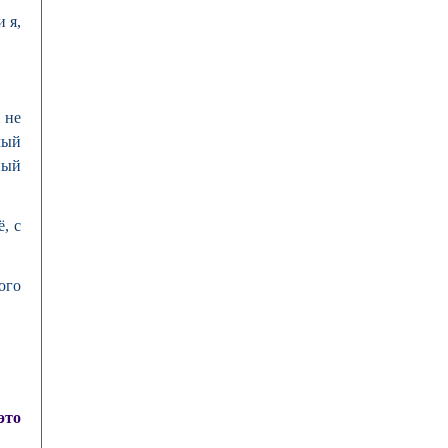
 я,
 не
лый
ный
, с
ого
это