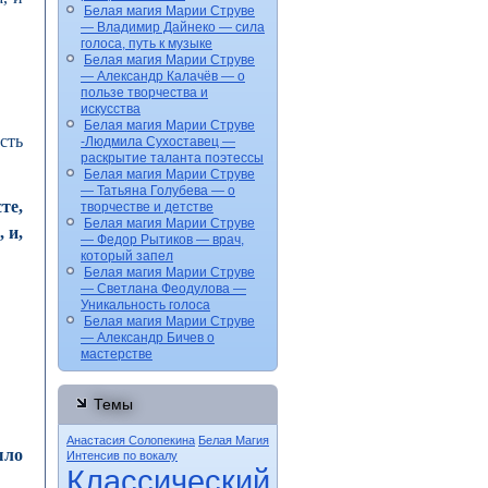
Белая магия Марии Струве
— Владимир Дайнеко — сила
голоса, путь к музыке
Белая магия Марии Струве
— Александр Калачёв — о
пользе творчества и
искусства
Белая магия Марии Струве
сть
-Людмила Сухоставец —
раскрытие таланта поэтессы
Белая магия Марии Струве
— Татьяна Голубева — о
те,
творчестве и детстве
Белая магия Марии Струве
 и,
— Федор Рытиков — врач,
который запел
Белая магия Марии Струве
— Светлана Феодулова —
Уникальность голоса
Белая магия Марии Струве
— Александр Бичев о
мастерстве
Темы
Анастасия Солопекина
Белая Магия
ыло
Интенсив по вокалу
Классический