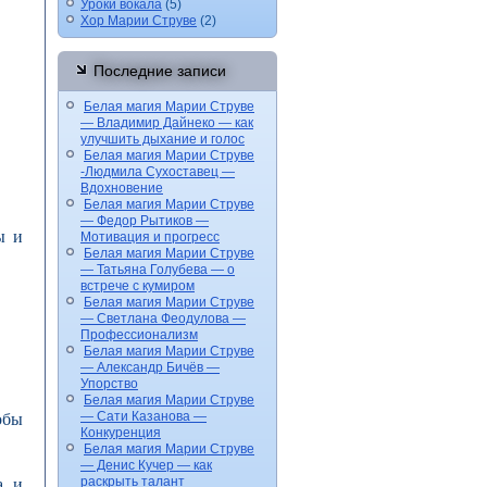
Уроки вокала
(5)
Хор Марии Струве
(2)
Последние записи
Белая магия Марии Струве
— Владимир Дайнеко — как
улучшить дыхание и голос
Белая магия Марии Струве
-Людмила Сухоставец —
Вдохновение
Белая магия Марии Струве
— Федор Рытиков —
ы и
Мотивация и прогресс
Белая магия Марии Струве
— Татьяна Голубева — о
встрече с кумиром
Белая магия Марии Струве
— Светлана Феодулова —
Профессионализм
Белая магия Марии Струве
— Александр Бичёв —
Упорство
Белая магия Марии Струве
— Сати Казанова —
обы
Конкуренция
Белая магия Марии Струве
— Денис Кучер — как
раскрыть талант
, и