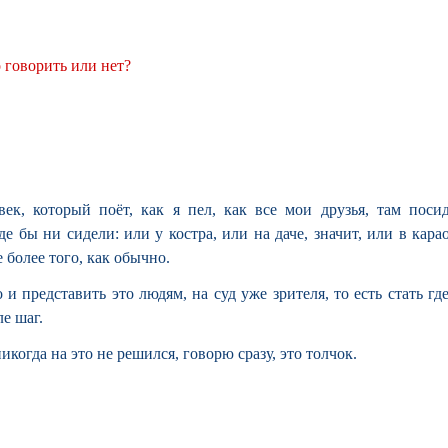
о говорить или нет?
век, который поёт, как я пел, как все мои друзья, там поси
 бы ни сидели: или у костра, или на даче, значит, или в карао
е более того, как обычно.
 и представить это людям, на суд уже зрителя, то есть стать где
е шаг.
икогда на это не решился, говорю сразу, это толчок.