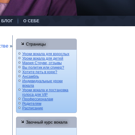
БЛОГ
О СЕБЕ
Страницы
стве
»
Уроки вокала для взрослых
Уроки вокала для детей
Мария Струве, отзывы
Вы политик или спикер?
Хотите петь в хоре?
Ансамбль
Индивидуальные уроки
вокала
Уроки вокала и постановка
голоса для VIP
Профессионалам
Родителям
Расписание
Заочный курс вокала