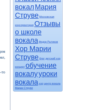
вокал
Мария
Струве
Московская
Отзывы
консерватория
о школе
вокала
Федор Рытиков
Хор Марии
дим
Струве
ке,
блог
детский хор
обучение
концерт
вокалу
уроки
-то
вокала
хор
центр вокала
Марии Струве