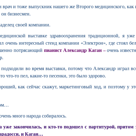
н врач и тоже выпускник нашего же Второго медицинского, как и
 он бизнесмен.
владелец своей компании.
медицинской выставке здравоохранения традиционной, я уже
ыл очень интересный стенд компании «Электрон», где стоял бе
ершенно потрясающий
пианист Александр Каган –
очень извест
р.
у подходили во время выставки, потому что Александр играл всё
о что-то пел, какие-то песенки, это было здорово.
хороший, как сейчас скажут, маркетинговый ход, и поэтому у эт
ком…
 очень много народа собиралось.
а уже закончилась, и кто-то подошел с партитурой, притом 
арадосси, и Каган…