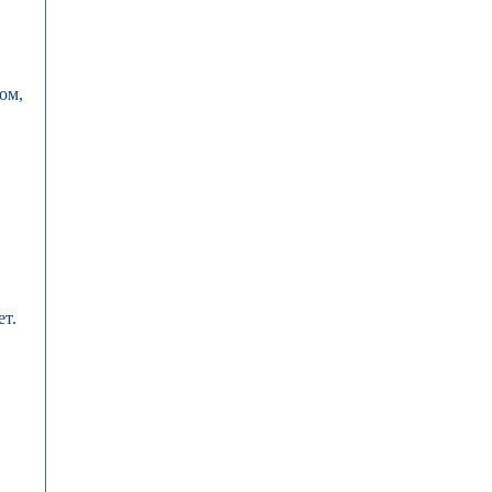
ом,
ет.