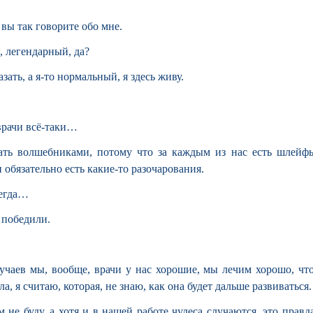
 вы так говорите обо мне.
, легендарный, да?
зать, а я-то нормальный, я здесь живу.
 врачи всё-таки…
вать волшебниками, потому что за каждым из нас есть шлейф
 обязательно есть какие-то разочарования.
сегда…
 победили.
лучаев мы, вообще, врачи у нас хорошие, мы лечим хорошо, чт
а, я считаю, которая, не знаю, как она будет дальше развиваться.
 не буду, а хотя и в нашей работе чудеса случаются, это правда