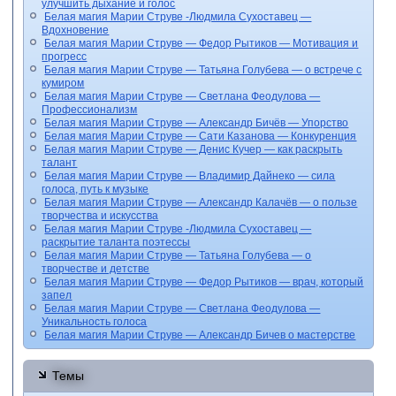
улучшить дыхание и голос
Белая магия Марии Струве -Людмила Сухоставец —
Вдохновение
Белая магия Марии Струве — Федор Рытиков — Мотивация и
прогресс
Белая магия Марии Струве — Татьяна Голубева — о встрече с
кумиром
Белая магия Марии Струве — Светлана Феодулова —
Профессионализм
Белая магия Марии Струве — Александр Бичёв — Упорство
Белая магия Марии Струве — Сати Казанова — Конкуренция
Белая магия Марии Струве — Денис Кучер — как раскрыть
талант
Белая магия Марии Струве — Владимир Дайнеко — сила
голоса, путь к музыке
Белая магия Марии Струве — Александр Калачёв — о пользе
творчества и искусства
Белая магия Марии Струве -Людмила Сухоставец —
раскрытие таланта поэтессы
Белая магия Марии Струве — Татьяна Голубева — о
творчестве и детстве
Белая магия Марии Струве — Федор Рытиков — врач, который
запел
Белая магия Марии Струве — Светлана Феодулова —
Уникальность голоса
Белая магия Марии Струве — Александр Бичев о мастерстве
Темы