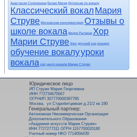
Анастасия Солопекина
Белая Магия
Интенсив по вокалу
Классический вокал
Мария
Струве
Отзывы о
Московская консерватория
школе вокала
Хор
Федор Рытиков
Марии Струве
блог
детский хор
концерт
обучение вокалу
уроки
вокала
хор
центр вокала Марии Струве
Юридическое лицо
ИП Струве Мария Георгиевна
ИНН 772734670567
ОГРНИП 307770000397785
Москва, ул.Старобитцевкая д.21/2 кв.190
Генеральный партнер:
Автономная Некоммерческая Организация
Дополнительного Образования
«Академия искусств Марии Струве»
ИНН 7727277311 ОГРН 1157700020180
Учетный номер НКО 7714056430