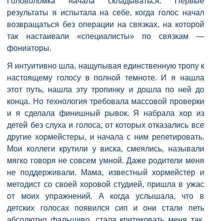
Головоломка начала складываться. Первые
результаты я испытала на себе, когда голос начал
возвращаться без операции на связках, на которой
так настаивали «специалисты» по связкам —
фониаторы.
Я интуитивно шла, нащупывая единственную тропу к
настоящему голосу в полной темноте. И я нашла
этот путь, нашла эту тропинку и дошла по ней до
конца. Но технология требовала массовой проверки
и я сделала финишный рывок. Я набрала хор из
детей без слуха и голоса, от которых отказались все
другие хормейстеры, и начала с ним репетировать.
Мои коллеги крутили у виска, смеялись, называли
мягко говоря не совсем умной. Даже родители меня
не поддерживали. Мама, известный хормейстер и
методист со своей хоровой студией, пришла в ужас
от моих упражнений. А когда услышала, что в
детских голосах появился сип и они стали петь
абсолютно фальшиво, стала критиковать меня так,