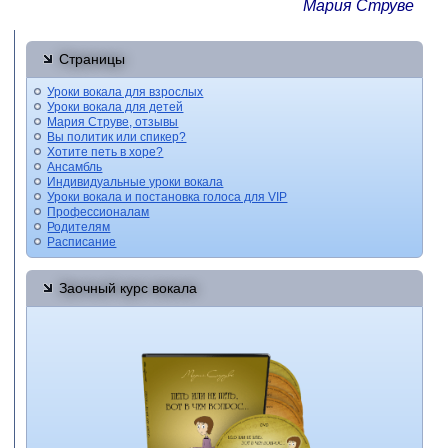
Мария Струве
Страницы
Уроки вокала для взрослых
Уроки вокала для детей
Мария Струве, отзывы
Вы политик или спикер?
Хотите петь в хоре?
Ансамбль
Индивидуальные уроки вокала
Уроки вокала и постановка голоса для VIP
Профессионалам
Родителям
Расписание
Заочный курс вокала