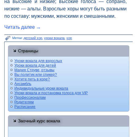
на высокие и низкие; высокие голоса — сопрано,
низкие — альты. Взрослые хоры могут быть разными
по составу: мужскими, женскими и смешанными.
Читать далее
→
Метки:
детский хор
,
уроки вокала
,
хор
Страницы
Уроки вокала для взрослых
Уроки вокала для детей
Мария Струве, отзывы
Вы политик или спикер?
Хотите петь в хоре?
Ансамбль
Индивидуальные уроки вокала
Уроки вокала и постановка голоса для VIP
Профессионалам
Родителям
Расписание
Заочный курс вокала