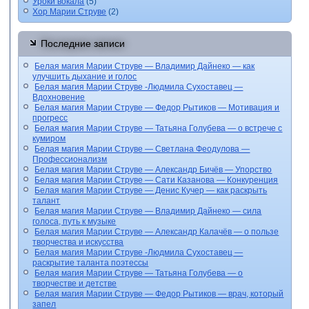
Уроки вокала
(5)
Хор Марии Струве
(2)
Последние записи
Белая магия Марии Струве — Владимир Дайнеко — как
улучшить дыхание и голос
Белая магия Марии Струве -Людмила Сухоставец —
Вдохновение
Белая магия Марии Струве — Федор Рытиков — Мотивация и
прогресс
Белая магия Марии Струве — Татьяна Голубева — о встрече с
кумиром
Белая магия Марии Струве — Светлана Феодулова —
Профессионализм
Белая магия Марии Струве — Александр Бичёв — Упорство
Белая магия Марии Струве — Сати Казанова — Конкуренция
Белая магия Марии Струве — Денис Кучер — как раскрыть
талант
Белая магия Марии Струве — Владимир Дайнеко — сила
голоса, путь к музыке
Белая магия Марии Струве — Александр Калачёв — о пользе
творчества и искусства
Белая магия Марии Струве -Людмила Сухоставец —
раскрытие таланта поэтессы
Белая магия Марии Струве — Татьяна Голубева — о
творчестве и детстве
Белая магия Марии Струве — Федор Рытиков — врач, который
запел