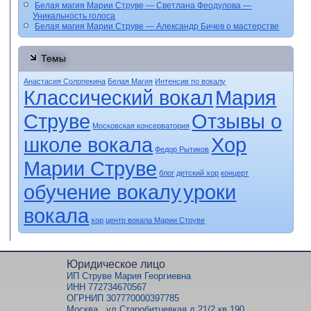
Белая магия Марии Струве — Светлана Феодулова —
Уникальность голоса
Белая магия Марии Струве — Александр Бичев о мастерстве
Темы
Анастасия Солопекина
Белая Магия
Интенсив по вокалу
Классический вокал
Мария
Струве
Отзывы о
Московская консерватория
школе вокала
Хор
Федор Рытиков
Марии Струве
блог
детский хор
концерт
обучение вокалу
уроки
вокала
хор
центр вокала Марии Струве
Юридическое лицо
ИП Струве Мария Георгиевна
ИНН 772734670567
ОГРНИП 307770000397785
Москва, ул.Старобитцевкая д.21/2 кв.190