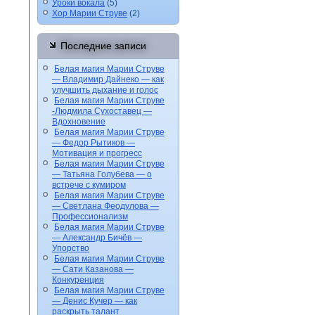
Уроки вокала
(5)
Хор Марии Струве
(2)
Последние записи
Белая магия Марии Струве
— Владимир Дайнеко — как
улучшить дыхание и голос
Белая магия Марии Струве
-Людмила Сухоставец —
Вдохновение
Белая магия Марии Струве
— Федор Рытиков —
Мотивация и прогресс
Белая магия Марии Струве
— Татьяна Голубева — о
встрече с кумиром
Белая магия Марии Струве
— Светлана Феодулова —
Профессионализм
Белая магия Марии Струве
— Александр Бичёв —
Упорство
Белая магия Марии Струве
— Сати Казанова —
Конкуренция
Белая магия Марии Струве
— Денис Кучер — как
раскрыть талант