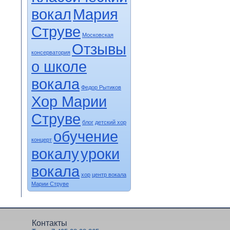
вокал
Мария
Струве
Московская
Отзывы
консерватория
о школе
вокала
Федор Рытиков
Хор Марии
Струве
блог
детский хор
обучение
концерт
вокалу
уроки
вокала
хор
центр вокала
Марии Струве
Контакты