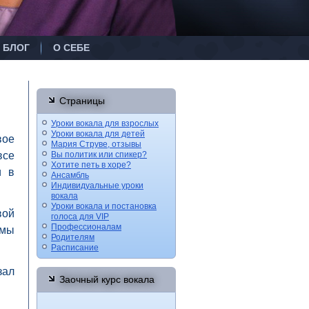
БЛОГ
О СЕБЕ
Страницы
Уроки вокала для взрослых
Уроки вокала для детей
вое
Мария Струве, отзывы
все
Вы политик или спикер?
Хотите петь в хоре?
и в
Ансамбль
Индивидуальные уроки
вокала
Уроки вокала и постановка
вой
голоса для VIP
Профессионалам
ммы
Родителям
Расписание
зал
Заочный курс вокала