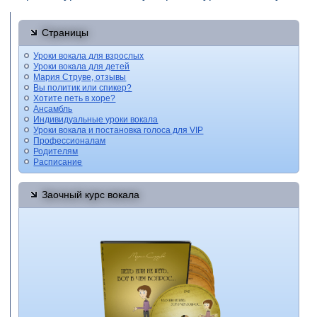
Страницы
Уроки вокала для взрослых
Уроки вокала для детей
Мария Струве, отзывы
Вы политик или спикер?
Хотите петь в хоре?
Ансамбль
Индивидуальные уроки вокала
Уроки вокала и постановка голоса для VIP
Профессионалам
Родителям
Расписание
Заочный курс вокала