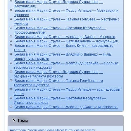
Белая магия Марии Струве -Людмила Сухоставец —
Вдохновение
Белая магия Марии Струве — Федор Рытиков — Мотивация и
прогресс
Белая магия Марии Струве — Татьяна Голубева — о встрече с
кумиром
Белая магия Марии Струве — Светлана Феодулова —
Профессионализм
Белая магия Марии Струве — Александр Бичёв — Упорство
Белая магия Марии Струве — Сати Казанова — Конкуренция
Белая магия Марии Струве — Денис Кучер — как раскрыть
талант
Белая магия Марии Струве — Владимир Дайнеко — сила
голоса, путь к музыке
Белая магия Марии Струве — Александр Калачёв — о пользе
творчества и искусства
Белая магия Марии Струве -Людмила Сухоставец —
раскрытие таланта поэтессы
Белая магия Марии Струве — Татьяна Голубева — о
творчестве и детстве
Белая магия Марии Струве — Федор Рытиков — врач, который
запел
Белая магия Марии Струве — Светлана Феодулова —
Уникальность голоса
Белая магия Марии Струве — Александр Бичев о мастерстве
Темы
Анастасия Солопекина
Белая Магия
Интенсив по вокалу