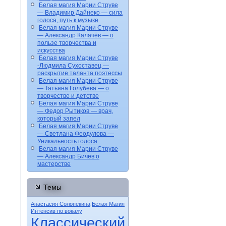
Белая магия Марии Струве
— Владимир Дайнеко — сила
голоса, путь к музыке
Белая магия Марии Струве
— Александр Калачёв — о
пользе творчества и
искусства
Белая магия Марии Струве
-Людмила Сухоставец —
раскрытие таланта поэтессы
Белая магия Марии Струве
— Татьяна Голубева — о
творчестве и детстве
Белая магия Марии Струве
— Федор Рытиков — врач,
который запел
Белая магия Марии Струве
— Светлана Феодулова —
Уникальность голоса
Белая магия Марии Струве
— Александр Бичев о
мастерстве
Темы
Анастасия Солопекина
Белая Магия
Интенсив по вокалу
Классический