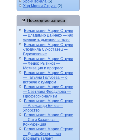
Уроки вокала
(5)
Хор Марии Струве
(2)
Последние записи
Белая магия Марии Струве
— Владимир Дайнеко — как
улучшить дыхание и голос
Белая магия Марии Струве
-Людмила Сухоставец —
Вдохновение
Белая магия Марии Струве
— Федор Рытиков —
Мотивация и прогресс
Белая магия Марии Струве
— Татьяна Голубева — о
встрече с кумиром
Белая магия Марии Струве
— Светлана Феодулова —
Профессионализм
Белая магия Марии Струве
— Александр Бичёв —
Упорство
Белая магия Марии Струве
— Сати Казанова —
Конкуренция
Белая магия Марии Струве
— Денис Кучер — как
раскрыть талант