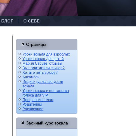
БЛОГ
О СЕБЕ
Страницы
Уроки вокала для взрослых
Уроки вокала для детей
Мария Струве, отзывы
Вы политик или спикер?
Хотите петь в хоре?
Ансамбль
Индивидуальные уроки
вокала
Уроки вокала и постановка
голоса для VIP
Профессионалам
Родителям
Расписание
Заочный курс вокала