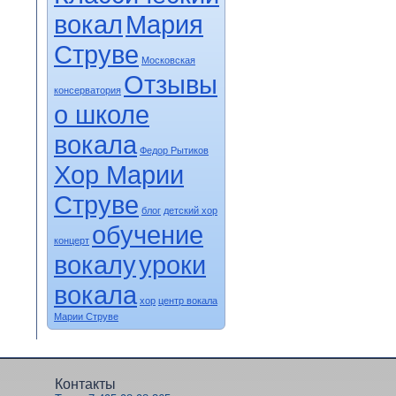
вокал
Мария
Струве
Московская
Отзывы
консерватория
о школе
вокала
Федор Рытиков
Хор Марии
Струве
блог
детский хор
обучение
концерт
вокалу
уроки
вокала
хор
центр вокала
Марии Струве
Контакты